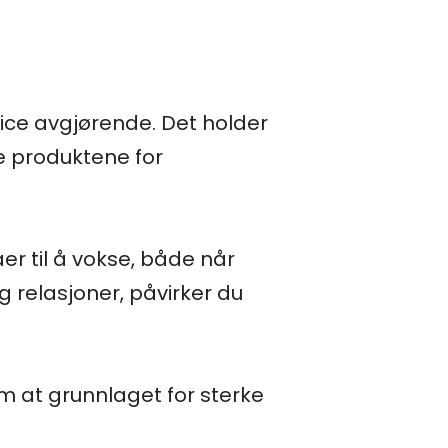
vice avgjørende. Det holder
ige produktene for
r til å vokse, både når
og relasjoner, påvirker du
 om at grunnlaget for sterke