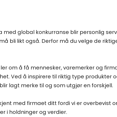
ima med global konkurranse blir personlig ser
u må bli likt også. Derfor må du velge de rikt
ler om å få mennesker, varemerker og firmae
mhet. Ved å inspirere til riktig type produkter 
ir lagt merke til og som utgjør en forskjell.
 kjent med firmaet ditt fordi vi er overbevist
r i holdninger og verdier.