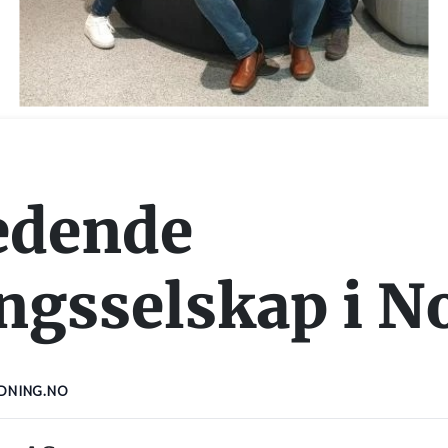
ledende
ingsselskap i N
EDNING.NO