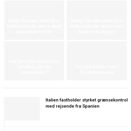
Ricky Gervais utfordrer
Ricky Gervais utfordrer
lettkrenkede seere med
lettkrenkede seere med
bannende katter
bannende katter
Går det mot slutten for
verdens beste
Person funnet død i
vinområder?
Drammenselva
Italien fastholder styrket grænsekontrol
med rejsende fra Spanien