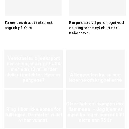
To meldes dræbt i ukrainsk
Borgmestre vil gøre noget ved
angreb på Krim
de slingrende cykelturister i
København
Venezuelas oljeeksport
har siden januar gitt USA
mer enn 13 milliarder
dollar i inntekter. Hvor er
Aftenposten bør minne
pengene?
leserne om krigseilerne
Ofrer helsen i kampen mot
Ring 1 bør ikke åpnes for
flammene. – Jeg kjenner
fullt igjen. Da mister vi det
ingen kolleger som er blitt
vi har vunnet.
eldre enn 75 år