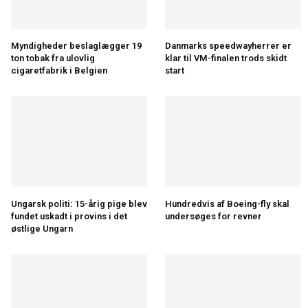
Myndigheder beslaglægger 19
Danmarks speedwayherrer er
ton tobak fra ulovlig
klar til VM-finalen trods skidt
cigaretfabrik i Belgien
start
Ungarsk politi: 15-årig pige blev
Hundredvis af Boeing-fly skal
fundet uskadt i provins i det
undersøges for revner
østlige Ungarn